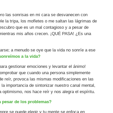
ero las sonrisas en mi cara se desvanecen con
e la tripa, los mofletes o me saltan las lágrimas de
escubro que es un mal contagioso y a pesar de
 mientras mis años crecen. ¡QUÉ PASA! ¿Es una
arse; a menudo se oye que la vida no sonríe a ese
sonreímos a la vida?
para gestionar emociones y levantar el ánimo!
 comprobar que cuando una persona simplemente
 de reír, provoca las mismas modificaciones en las
 la importancia de sintonizar nuestro canal mental,
 optimismo, nos hace reír y nos alegra el espíritu.
 a pesar de los problemas?
empre se puede elegir y tu mente se enfoca en