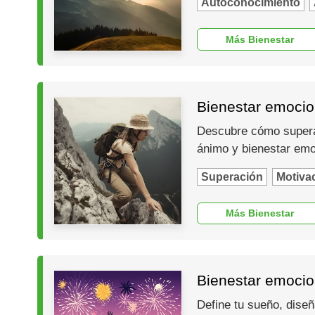
Autoconocimiento
Más Bienestar
Bienestar emocion
Descubre cómo superar 
ánimo y bienestar emo
Superación
Motiva
Más Bienestar
Bienestar emocion
Define tu sueño, diseñ