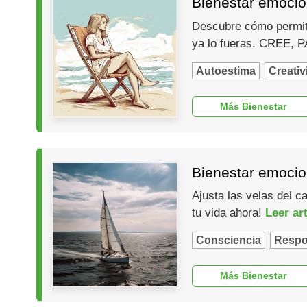
Bienestar emocion
Descubre cómo permiti
ya lo fueras. CREE,
Autoestima
Creativ
Más Bienestar
Bienestar emocion
Ajusta las velas del c
tu vida ahora!
Leer ar
Consciencia
Respo
Más Bienestar