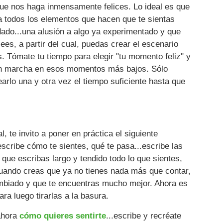
que nos haga inmensamente felices. Lo ideal es que
a todos los elementos que hacen que te sientas
dado...una alusión a algo ya experimentado y que
ees, a partir del cual, puedas crear el escenario
s. Tómate tu tiempo para elegir "tu momento feliz" y
r en marcha en esos momentos más bajos. Sólo
arlo una y otra vez el tiempo suficiente hasta que
e invito a poner en práctica el siguiente
escribe cómo te sientes, qué te pasa...escribe las
que escribas largo y tendido todo lo que sientes,
uando creas que ya no tienes nada más que contar,
mbiado y que te encuentras mucho mejor. Ahora es
ra luego tirarlas a la basura.
 ahora
cómo quieres sentirte
...escribe y recréate