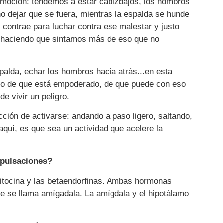
emoción: tendemos a estar cabizbajos, los hombros
 dejar que se fuera, mientras la espalda se hunde
 contrae para luchar contra ese malestar y justo
r, haciendo que sintamos más de eso que no
espalda, echar los hombros hacia atrás...en esta
bro de que está empoderado, de que puede con eso
e vivir un peligro.
cción de activarse: andando a paso ligero, saltando,
aquí, es que sea un actividad que acelere la
pulsaciones?
xitocina y las betaendorfinas. Ambas hormonas
ue se llama amígadala. La amígdala y el hipotálamo