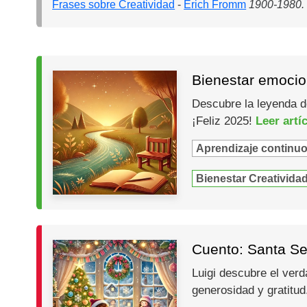
Frases sobre Creatividad
-
Erich Fromm
1900-1980. 
Bienestar emocion
Descubre la leyenda de
¡Feliz 2025!
Leer artí
Aprendizaje continu
Bienestar Creativida
Cuento: Santa Se
Luigi descubre el verd
generosidad y gratitu