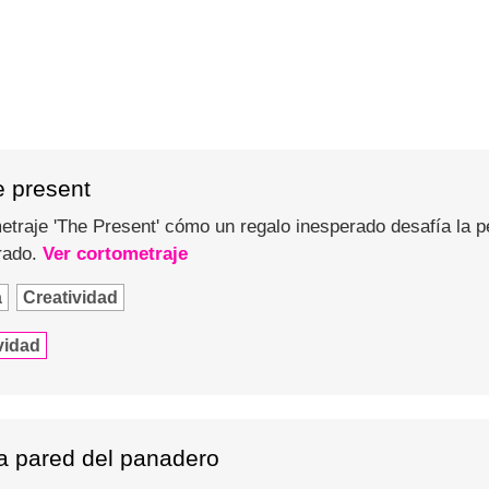
e present
traje 'The Present' cómo un regalo inesperado desafía la p
rado.
Ver cortometraje
a
Creatividad
vidad
la pared del panadero