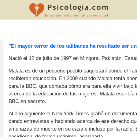
"El mayor terror de los talibanes ha resultado ser u
Nació el 12 de julio de 1997 en Mingora, Pakistán. Estudi
Malala es de un pequeño pueblo paquistaní donde el Tal
recibieran educación. En 2009 cuando Malala tenía ap
para la BBC, que contaba cómo era para ella vivir bajo 
acerca de la educación de las mujeres. Malala escribía 
BBC en secreto.
Al año siguiente el New York Times grabó un documenta
dando entrevistas y hablando acerca de ese derecho qu
amenazas de muerte en su casa e incluso por la radio. E
decidieron, de forma unánime, asesinarla.