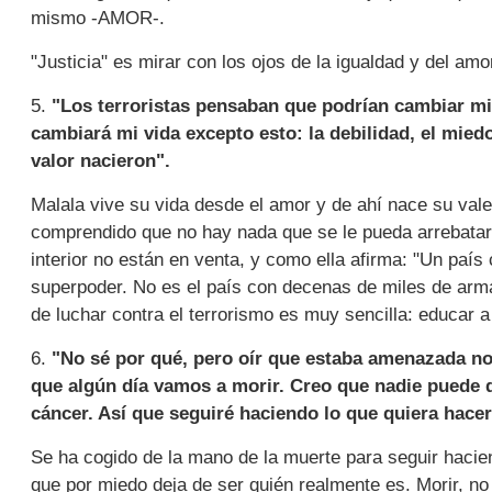
mismo -AMOR-.
"Justicia" es mirar con los ojos de la igualdad y del amo
5.
"Los terroristas pensaban que podrían cambiar mi
cambiará mi vida excepto esto: la debilidad, el miedo
valor nacieron".
Malala vive su vida desde el amor y de ahí nace su val
comprendido que no hay nada que se le pueda arrebatar, 
interior no están en venta, y como ella afirma: "Un paí
superpoder. No es el país con decenas de miles de ar
de luchar contra el terrorismo es muy sencilla: educar a
6.
"No sé por qué, pero oír que estaba amenazada n
que algún día vamos a morir. Creo que nadie puede d
cáncer. Así que seguiré haciendo lo que quiera hacer
Se ha cogido de la mano de la muerte para seguir haciend
que por miedo deja de ser quién realmente es. Morir, no