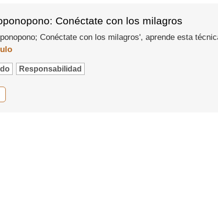
'oponopono: Conéctate con los milagros
'oponopono; Conéctate con los milagros', aprende esta técni
culo
edo
Responsabilidad