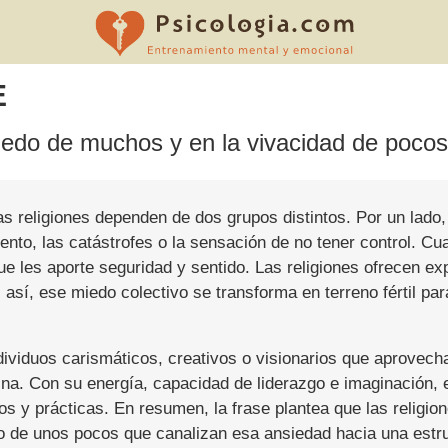
E
iedo de muchos y en la vivacidad de pocos
as religiones dependen de dos grupos distintos. Por un lado,
ento, las catástrofes o la sensación de no tener control. C
 les aporte seguridad y sentido. Las religiones ofrecen exp
; así, ese miedo colectivo se transforma en terreno fértil p
ndividuos carismáticos, creativos o visionarios que aprovec
rina. Con su energía, capacidad de liderazgo e imaginación,
s y prácticas. En resumen, la frase plantea que las religion
co de unos pocos que canalizan esa ansiedad hacia una estru