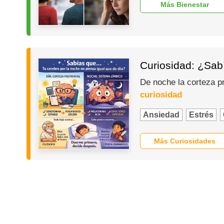
Más Bienestar
Curiosidad: ¿Sabí
De noche la corteza p
curiosidad
Ansiedad
Estrés
Más Curiosidades