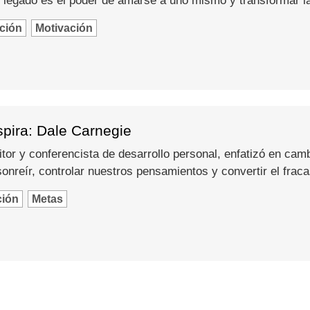
 legado es el poder de amarse a uno mismo y transformar l
ción
Motivación
spira: Dale Carnegie
itor y conferencista de desarrollo personal, enfatizó en camb
nreír, controlar nuestros pensamientos y convertir el fraca
ción
Metas