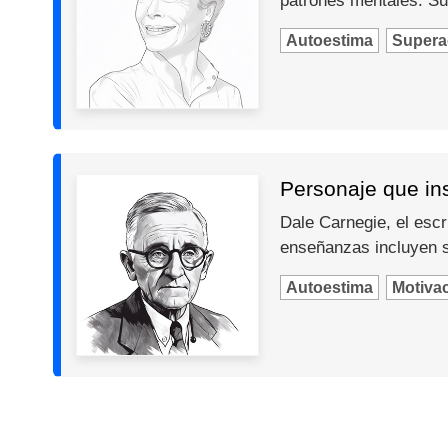
patrones mentales. Su
Autoestima
Supera
Personaje que in
Dale Carnegie, el escr
enseñanzas incluyen so
Autoestima
Motiva