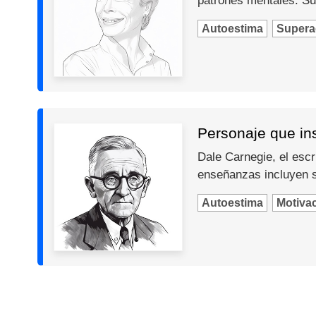
patrones mentales. Su
Autoestima
Supera
Personaje que in
Dale Carnegie, el escr
enseñanzas incluyen so
Autoestima
Motiva