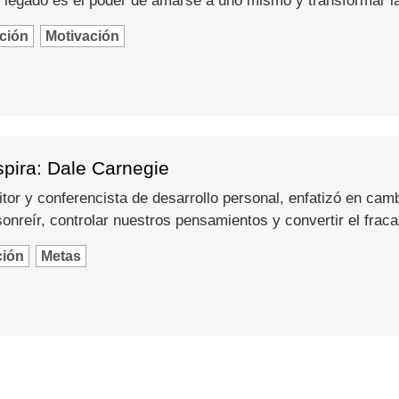
 legado es el poder de amarse a uno mismo y transformar l
ción
Motivación
spira: Dale Carnegie
itor y conferencista de desarrollo personal, enfatizó en camb
nreír, controlar nuestros pensamientos y convertir el fraca
ción
Metas