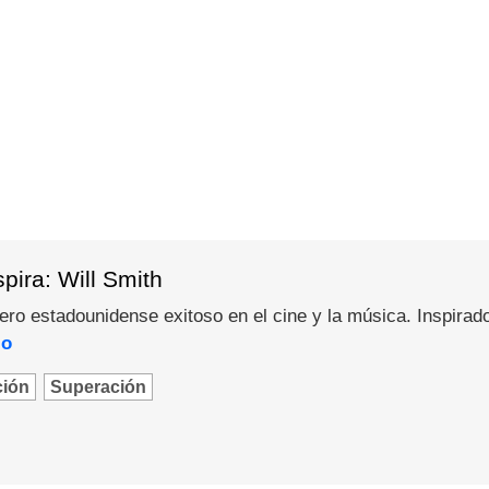
pira: Will Smith
pero estadounidense exitoso en el cine y la música. Inspirad
lo
ción
Superación