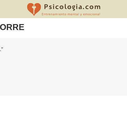
TORRE
."