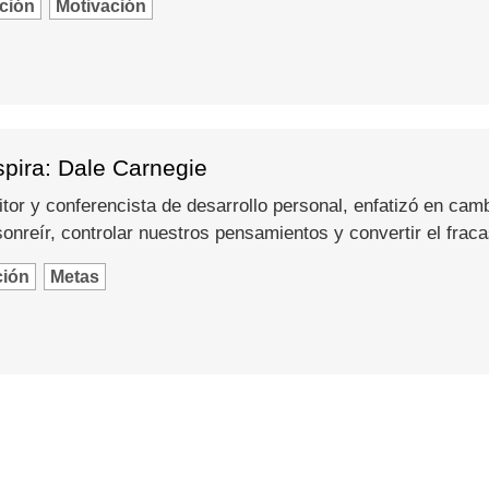
ción
Motivación
spira: Dale Carnegie
itor y conferencista de desarrollo personal, enfatizó en camb
nreír, controlar nuestros pensamientos y convertir el fraca
ción
Metas