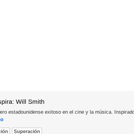
pira: Will Smith
pero estadounidense exitoso en el cine y la música. Inspirad
lo
ción
Superación