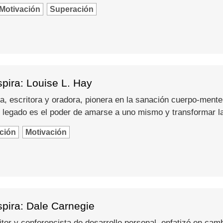
Motivación
Superación
pira: Louise L. Hay
a, escritora y oradora, pionera en la sanación cuerpo-mente
 legado es el poder de amarse a uno mismo y transformar l
ción
Motivación
spira: Dale Carnegie
itor y conferencista de desarrollo personal, enfatizó en camb