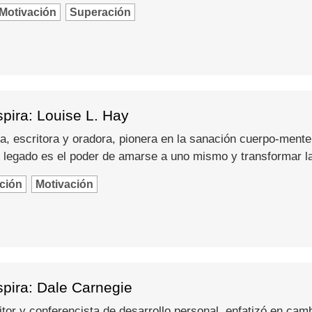
Motivación
Superación
pira: Louise L. Hay
a, escritora y oradora, pionera en la sanación cuerpo-mente
 legado es el poder de amarse a uno mismo y transformar l
ción
Motivación
spira: Dale Carnegie
itor y conferencista de desarrollo personal, enfatizó en camb