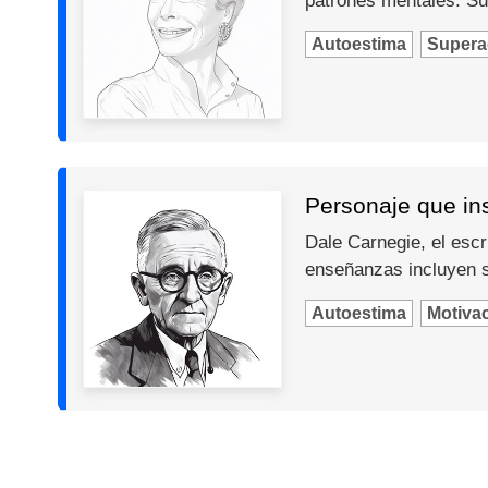
patrones mentales. Su
Autoestima
Supera
Personaje que in
Dale Carnegie, el escr
enseñanzas incluyen so
Autoestima
Motiva