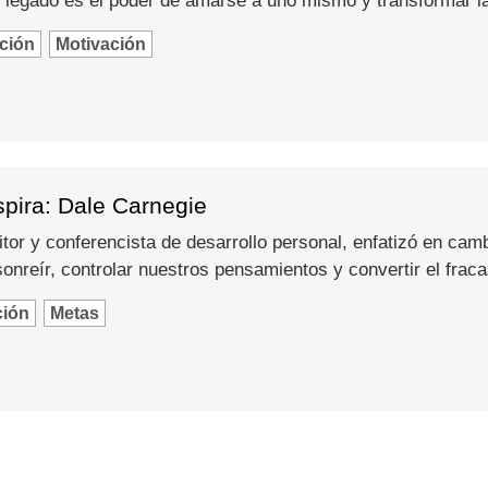
 legado es el poder de amarse a uno mismo y transformar l
ción
Motivación
spira: Dale Carnegie
itor y conferencista de desarrollo personal, enfatizó en camb
nreír, controlar nuestros pensamientos y convertir el fraca
ción
Metas