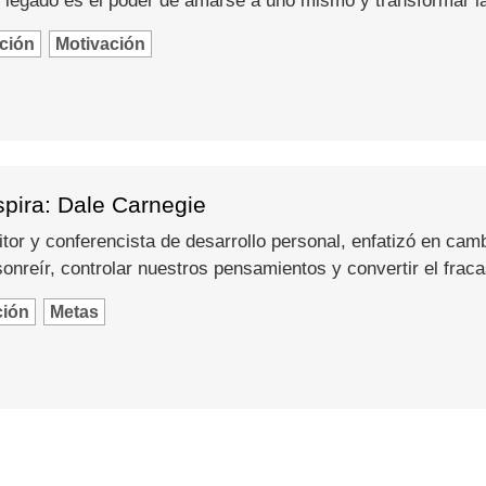
 legado es el poder de amarse a uno mismo y transformar l
ción
Motivación
spira: Dale Carnegie
itor y conferencista de desarrollo personal, enfatizó en camb
nreír, controlar nuestros pensamientos y convertir el fraca
ción
Metas