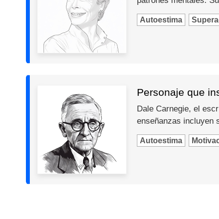
patrones mentales. Su
Autoestima
Supera
Personaje que in
Dale Carnegie, el escr
enseñanzas incluyen so
Autoestima
Motiva