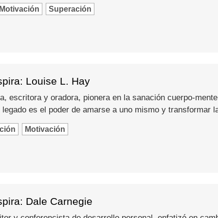
Motivación
Superación
pira: Louise L. Hay
a, escritora y oradora, pionera en la sanación cuerpo-mente
 legado es el poder de amarse a uno mismo y transformar l
ción
Motivación
spira: Dale Carnegie
itor y conferencista de desarrollo personal, enfatizó en camb