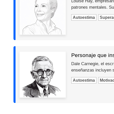
Louise Hay, empresari
patrones mentales. Su
Autoestima
Supera
Personaje que in
Dale Carnegie, el escr
enseñanzas incluyen so
Autoestima
Motiva