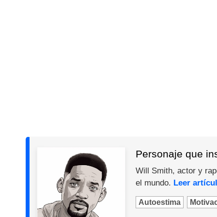
Personaje que ins
Will Smith, actor y ra
el mundo.
Leer artícu
Autoestima
Motiva