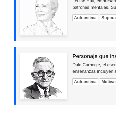
Louise Hay, empresari
patrones mentales. Su
Autoestima
Supera
Personaje que in
Dale Carnegie, el escr
enseñanzas incluyen so
Autoestima
Motiva