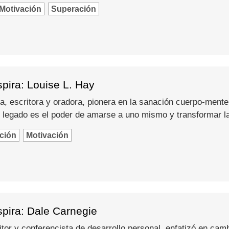
Motivación
Superación
pira: Louise L. Hay
a, escritora y oradora, pionera en la sanación cuerpo-mente
 legado es el poder de amarse a uno mismo y transformar l
ción
Motivación
spira: Dale Carnegie
itor y conferencista de desarrollo personal, enfatizó en camb