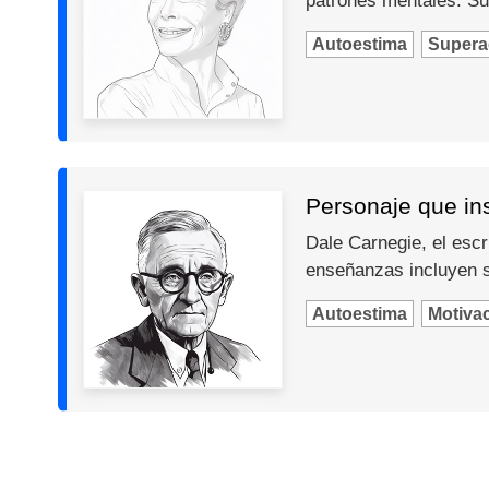
patrones mentales. Su
Autoestima
Supera
Personaje que in
Dale Carnegie, el escr
enseñanzas incluyen so
Autoestima
Motiva