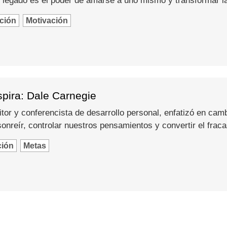
 legado es el poder de amarse a uno mismo y transformar l
ción
Motivación
spira: Dale Carnegie
itor y conferencista de desarrollo personal, enfatizó en camb
nreír, controlar nuestros pensamientos y convertir el fraca
ción
Metas