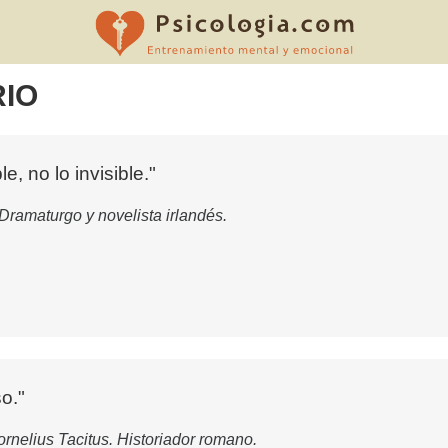
RIO
e, no lo invisible."
Dramaturgo y novelista irlandés.
o."
rnelius Tacitus. Historiador romano.