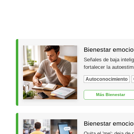
Bienestar emocion
Señales de baja inteli
fortalecer la autoesti
Autoconocimiento
Más Bienestar
Bienestar emocio
Quita el 'me': deja de