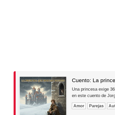
Cuento: La princ
Una princesa exige 365
en este cuento de Jo
Amor
Parejas
Au