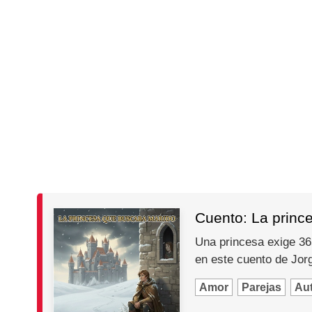
Cuento: La princ
Una princesa exige 365
en este cuento de Jo
Amor
Parejas
Au