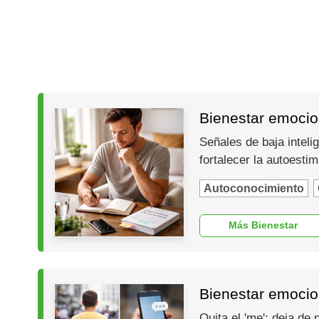
Bienestar emocion
Señales de baja inteli
fortalecer la autoesti
Autoconocimiento
Más Bienestar
Bienestar emocio
Quita el 'me': deja de