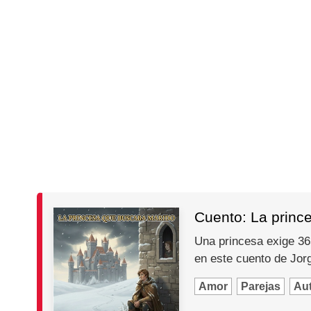
Cuento: La princ
Una princesa exige 365
en este cuento de Jo
Amor
Parejas
Au