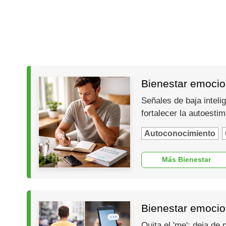
Bienestar emocion
Señales de baja inteli
fortalecer la autoesti
Autoconocimiento
Más Bienestar
Bienestar emocio
Quita el 'me': deja de