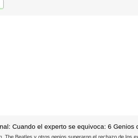
al: Cuando el experto se equivoca: 6 Genios qu
The Beatles y otros genios superaron el rechazo de los exp