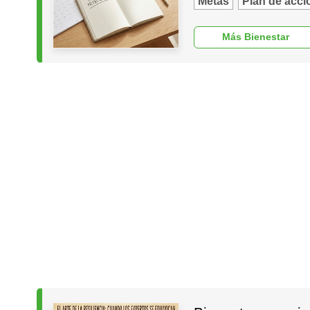
Metas
Plan de acci
Más Bienestar