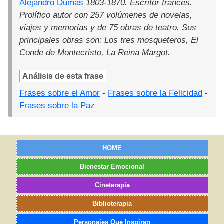
Alejandro Dumas
1803-1870. Escritor francés.
Prolífico autor con 257 volúmenes de novelas,
viajes y memorias y de 75 obras de teatro. Sus
principales obras son: Los tres mosqueteros, El
Conde de Montecristo, La Reina Margot.
Análisis de esta frase
Frases sobre el Amor
-
Frases sobre la Felicidad
-
Frases sobre la Paz
HOME
Bienestar Emocional
Cineterapia
Biblioterapia
Personajes Que Inspiran