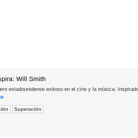
pira: Will Smith
pero estadounidense exitoso en el cine y la música. Inspirad
lo
ción
Superación