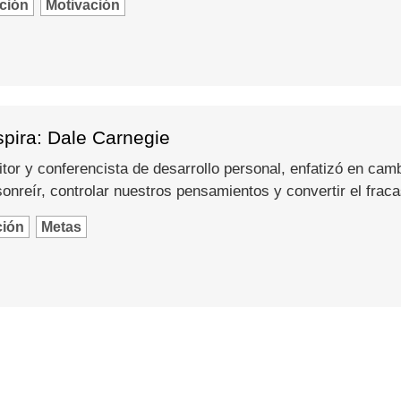
ción
Motivación
spira: Dale Carnegie
itor y conferencista de desarrollo personal, enfatizó en camb
nreír, controlar nuestros pensamientos y convertir el fraca
ción
Metas