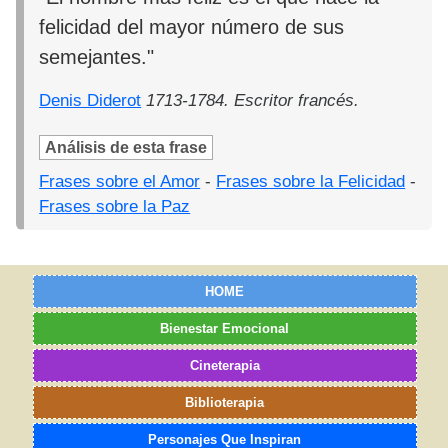
felicidad del mayor número de sus
semejantes."
Denis Diderot
1713-1784. Escritor francés.
Análisis de esta frase
Frases sobre el Amor
-
Frases sobre la Felicidad
-
Frases sobre la Paz
HOME
Bienestar Emocional
Cineterapia
Biblioterapia
Personajes Que Inspiran