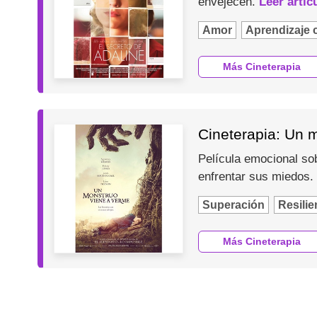
envejecen.
Leer artíc
Amor
Aprendizaje 
Más Cineterapia
Cineterapia: Un 
Película emocional so
enfrentar sus miedos.
Superación
Resilie
Más Cineterapia