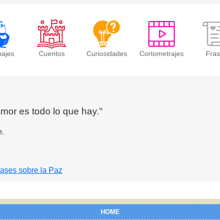
najes
Cuentos
Curiosidades
Cortometrajes
Fra
mor es todo lo que hay."
e.
rases sobre la Paz
HOME