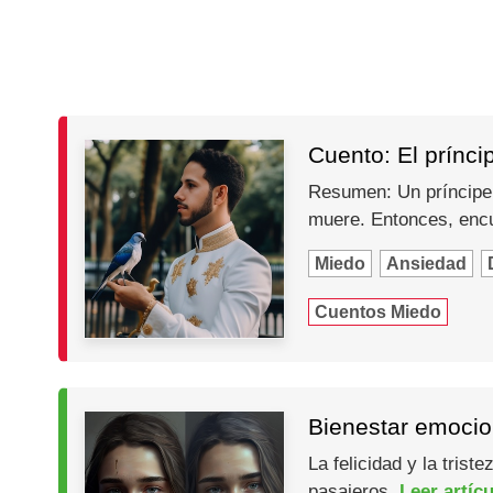
Cuento: El prínci
Resumen: Un príncipe s
muere. Entonces, encu
Miedo
Ansiedad
Cuentos Miedo
Bienestar emocion
La felicidad y la trist
pasajeros.
Leer artíc