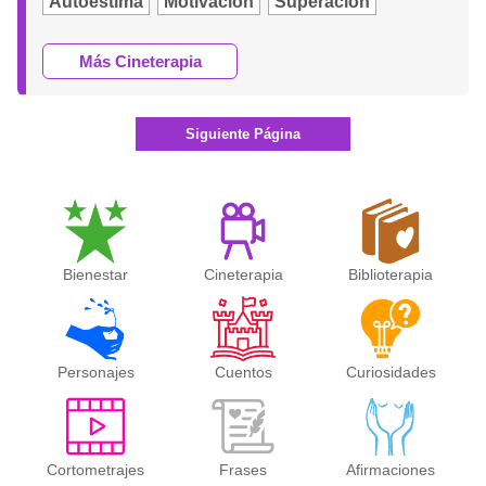
Autoestima
Motivación
Superación
Más Cineterapia
Siguiente Página
Bienestar
Cineterapia
Biblioterapia
Personajes
Cuentos
Curiosidades
Cortometrajes
Frases
Afirmaciones