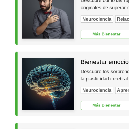
Descubre cómo las rup
originales de superar 
Neurociencia
Relac
Más Bienestar
Bienestar emocion
Descubre los sorprend
la plasticidad cerebra
Neurociencia
Apren
Más Bienestar