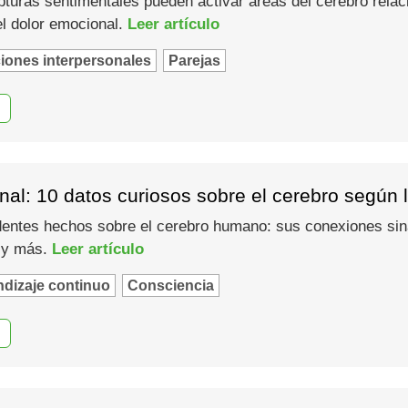
turas sentimentales pueden activar áreas del cerebro relaci
el dolor emocional.
Leer artículo
iones interpersonales
Parejas
al: 10 datos curiosos sobre el cerebro según 
entes hechos sobre el cerebro humano: sus conexiones siná
l y más.
Leer artículo
dizaje continuo
Consciencia