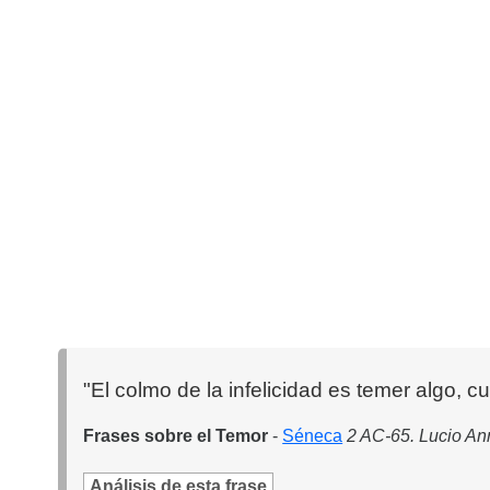
"El colmo de la infelicidad es temer algo, 
Frases sobre el Temor
-
Séneca
2 AC-65. Lucio Ann
Análisis de esta frase