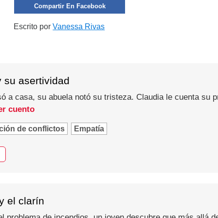
Compartir En Facebook
Escrito por
Vanessa Rivas
 su asertividad
ó a casa, su abuela notó su tristeza. Claudia le cuenta su 
er cuento
ión de conflictos
Empatía
 el clarín
el problema de incendios, un joven descubre que más allá d