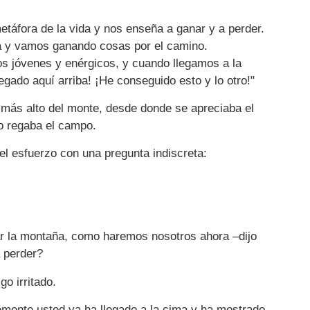
táfora de la vida y nos enseña a ganar y a perder.
ña y vamos ganando cosas por el camino.
s jóvenes y enérgicos, y cuando llegamos a la
gado aquí arriba! ¡He conseguido esto y lo otro!"
lo más alto del monte, desde donde se apreciaba el
ro regaba el campo.
el esfuerzo con una pregunta indiscreta:
r la montaña, como haremos nosotros ahora –dijo
a perder?
o irritado.
lemente usted ya ha llegado a la cima y ha mostrado