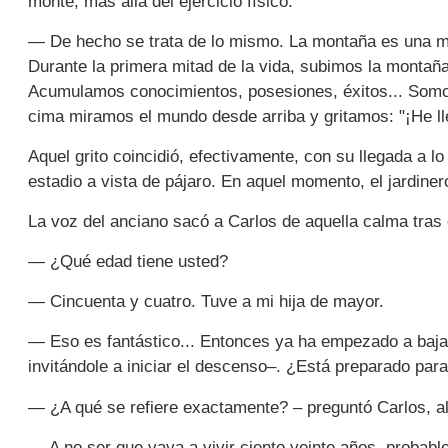
monte, más allá del ejercicio físico.
— De hecho se trata de lo mismo. La montaña es una me
Durante la primera mitad de la vida, subimos la monta
Acumulamos conocimientos, posesiones, éxitos... Somo
cima miramos el mundo desde arriba y gritamos: "¡He lle
Aquel grito coincidió, efectivamente, con su llegada a 
estadio a vista de pájaro. En aquel momento, el jardine
La voz del anciano sacó a Carlos de aquella calma tras 
— ¿Qué edad tiene usted?
— Cincuenta y cuatro. Tuve a mi hija de mayor.
— Eso es fantástico... Entonces ya ha empezado a baja
invitándole a iniciar el descenso–. ¿Está preparado par
— ¿A qué se refiere exactamente? – preguntó Carlos, alg
— A no ser que vaya a vivir ciento veinte años, probab