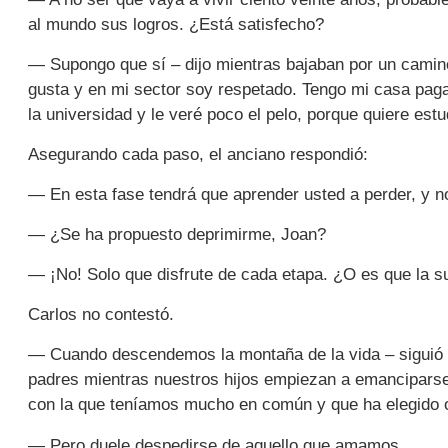
al mundo sus logros. ¿Está satisfecho?
— Supongo que sí – dijo mientras bajaban por un camino
gusta y en mi sector soy respetado. Tengo mi casa pagad
la universidad y le veré poco el pelo, porque quiere estu
Asegurando cada paso, el anciano respondió:
— En esta fase tendrá que aprender usted a perder, y no
— ¿Se ha propuesto deprimirme, Joan?
— ¡No! Solo que disfrute de cada etapa. ¿O es que la s
Carlos no contestó.
— Cuando descendemos la montaña de la vida – siguió e
padres mientras nuestros hijos empiezan a emancipars
con la que teníamos mucho en común y que ha elegido ot
— Pero duele despedirse de aquello que amamos.