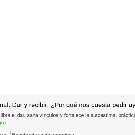
al: Dar y recibir: ¿Por qué nos cuesta pedir 
ilibra el dar, sana vínculos y fortalece la autoestima; prác
ulo
nza
Reestructuración cognitiva