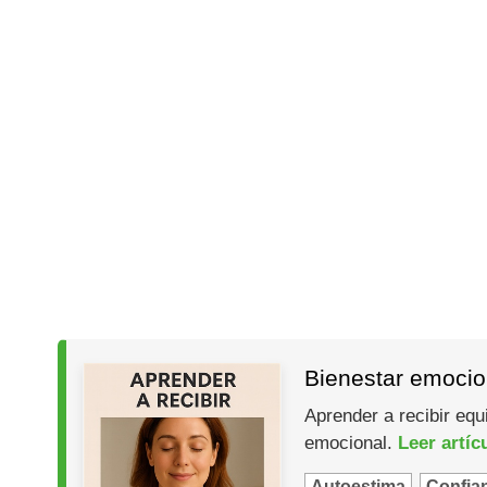
Bienestar emocion
Aprender a recibir equ
emocional.
Leer artíc
Autoestima
Confia